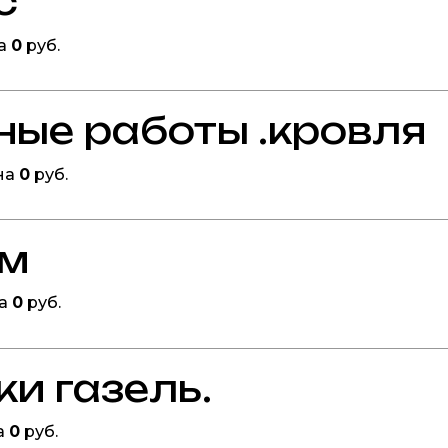
с
на
0
руб.
ные работы .кровля
на
0
руб.
ом
на
0
руб.
ки газель.
а
0
руб.