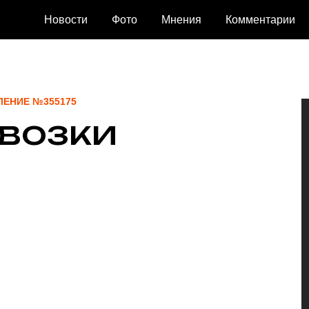
Новости
Фото
Мнения
Комментарии
ВЛЕНИЕ №355175
евозки
53489053826534