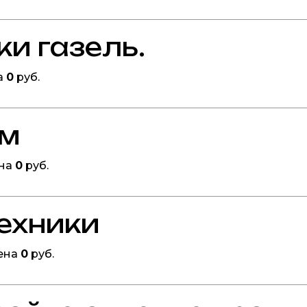
ки газель.
а
0
руб.
ом
ена
0
руб.
техники
ена
0
руб.