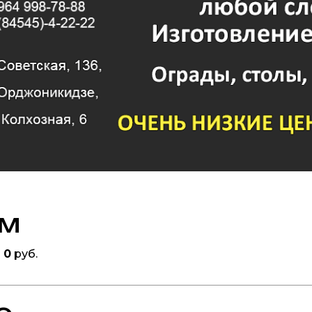
ом
а
0
руб.