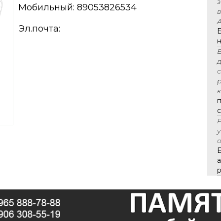
Мобильный: 89053826534
А
Эл.почта:
к