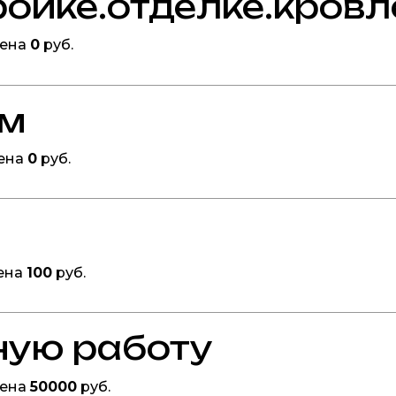
ройке.отделке.кровл
Цена
0
руб.
ом
ена
0
руб.
ена
100
руб.
ную работу
Цена
50000
руб.