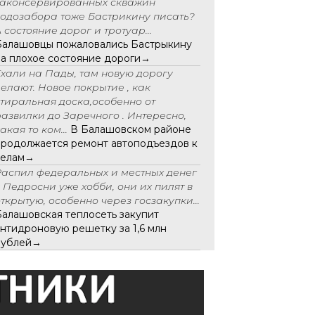
законсервированных скважин
водозабора тоже Бастрикину писать?
 состояние дорог и тротуар...
Балашовцы пожаловались Бастрыкину
на плохое состояние дороги→
Ехали на Пады, там новую дорогу
делают. Новое покрытие , как
стиральная доска,особенно от
развилки до Заречного . Интересно,
акая то ком...
В Балашовском районе
продолжается ремонт автоподъездов к
селам→
Распил федеральных и местных денег
у Педросни уже хобби, они их пилят в
открытую, особенно через госзакупки...
Балашовская теплосеть закупит
антидроновую решетку за 1,6 млн
рублей→