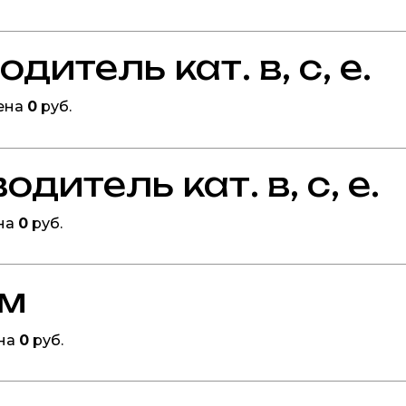
итель кат. в, с, е.
ена
0
руб.
дитель кат. в, с, е.
на
0
руб.
ом
ена
0
руб.