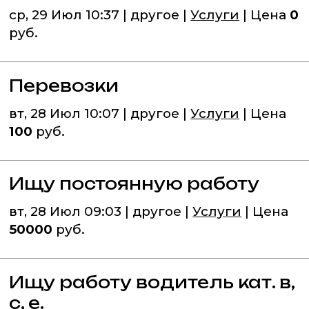
ср, 29 Июл 10:37 | другое |
Услуги
| Цена
0
руб.
Перевозки
вт, 28 Июл 10:07 | другое |
Услуги
| Цена
100
руб.
Ищу постоянную работу
вт, 28 Июл 09:03 | другое |
Услуги
| Цена
50000
руб.
Ищу работу водитель кат. в,
с, е.