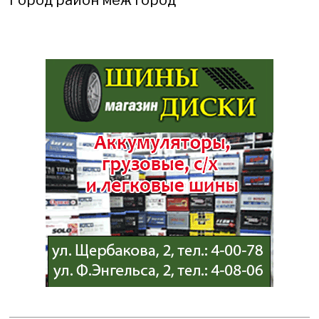
Город район меж город
8905382653489053826534