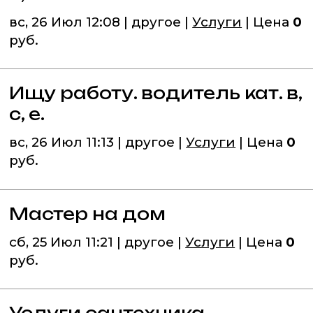
вс, 26 Июл 12:08 | другое |
Услуги
| Цена
0
руб.
Ищу работу. водитель кат. в,
с, е.
вс, 26 Июл 11:13 | другое |
Услуги
| Цена
0
руб.
Мастер на дом
сб, 25 Июл 11:21 | другое |
Услуги
| Цена
0
руб.