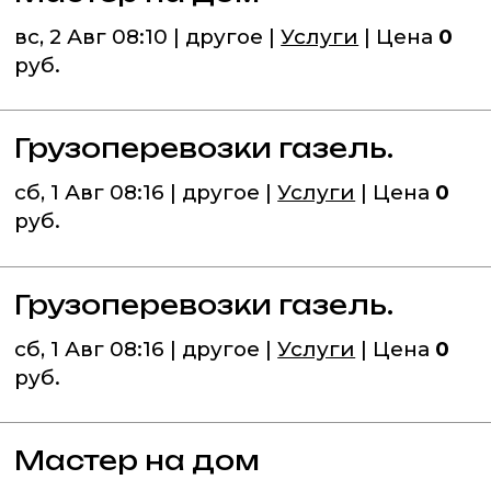
вс, 2 Авг 08:10 | другое |
Услуги
| Цена
0
руб.
Грузоперевозки газель.
сб, 1 Авг 08:16 | другое |
Услуги
| Цена
0
руб.
Грузоперевозки газель.
сб, 1 Авг 08:16 | другое |
Услуги
| Цена
0
руб.
Мастер на дом