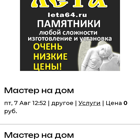
Мастер на дом
пт, 7 Авг 12:52 | другое |
Услуги
| Цена
0
руб.
Мастер на дом