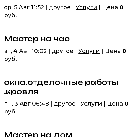
ср, 5 Авг 11:52 | другое |
Услуги
| Цена
0
руб.
Мастер на час
вт, 4 Авг 10:02 | другое |
Услуги
| Цена
0
руб.
окна.отделочные работы
.кровля
пн, 3 Авг 06:48 | другое |
Услуги
| Цена
0
руб.
Мастер на дом