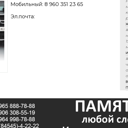
Мобильный: 8 960 351 23 65
Эл.почта:
р
#
1
м
#
о