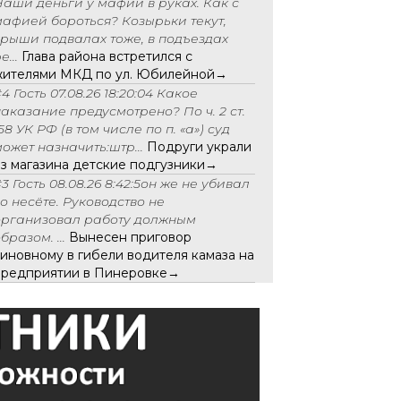
Наши деньги у мафии в руках. Как с
мафией бороться? Козырьки текут,
крыши подвалах тоже, в подъездах
е...
Глава района встретился с
жителями МКД по ул. Юбилейной→
4 Гость 07.08.26 18:20:04 Какое
наказание предусмотрено? По ч. 2 ст.
58 УК РФ (в том числе по п. «а») суд
ожет назначить:штр...
Подруги украли
из магазина детские подгузники→
3 Гость 08.08.26 8:42:5он же не убивал
чо несёте. Руководство не
организовал работу должным
бразом. ...
Вынесен приговор
виновному в гибели водителя камаза на
предприятии в Пинеровке→