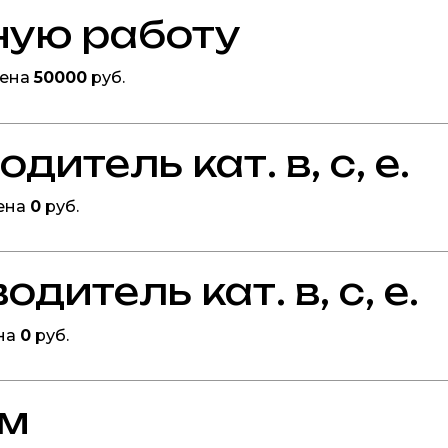
ную работу
Цена
50000
руб.
итель кат. в, с, е.
ена
0
руб.
дитель кат. в, с, е.
на
0
руб.
ом