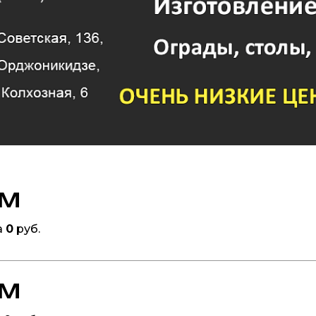
ом
а
0
руб.
ом