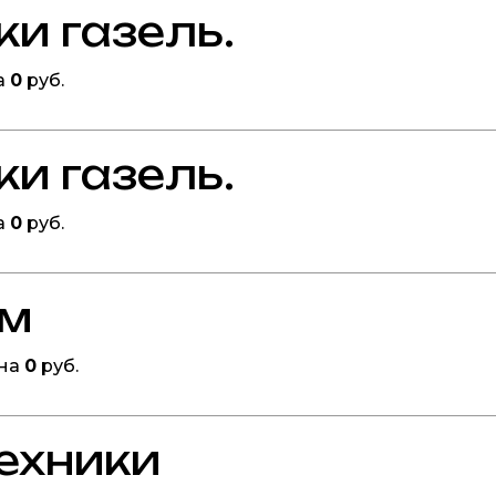
ки газель.
а
0
руб.
ки газель.
а
0
руб.
ом
ена
0
руб.
техники