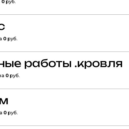
а
0
руб.
с
на
0
руб.
ные работы .кровля
на
0
руб.
ом
на
0
руб.