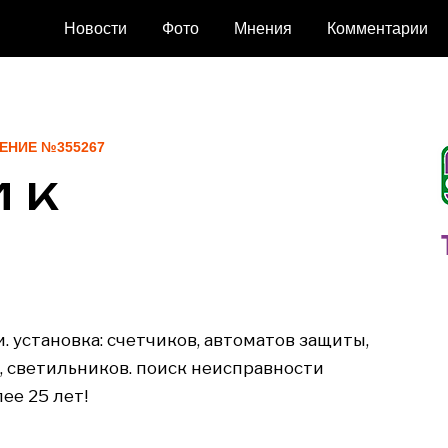
Новости
Фото
Мнения
Комментарии
ЛЕНИЕ №355267
и к
 установка: счетчиков, автоматов защиты,
а, светильников. поиск неисправности
лее 25 лет!
8960351236589603512365